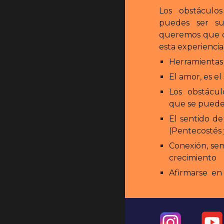
Los obstáculo
puedes ser su
queremos que c
esta experiencia
Herramientas
El amor, es el
Los obstácul
que se puede
El sentido d
(Pentecostés 
Conexión, sem
crecimiento
Afirmarse en 