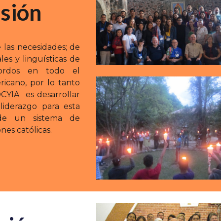
sión
las necesidades; de
ales y lingüísticas de
Sordos en todo el
icano, por lo tanto
DCYIA es desarrollar
liderazgo para esta
sde un sistema de
ones católicas.