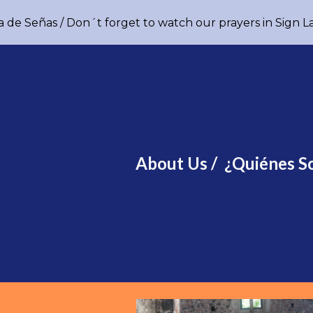
a de Señas / Don´t forget to watch our prayers in Sign
ip to main content
Skip to navigat
About Us / ¿Quiénes S