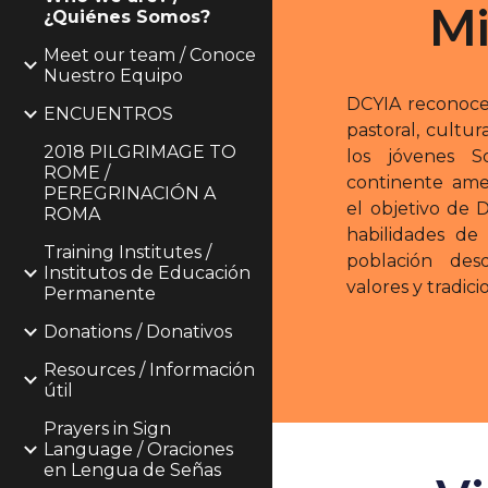
Mi
¿Quiénes Somos?
Meet our team / Conoce
Nuestro Equipo
DCYIA reconoce 
ENCUENTROS
pastoral, cultur
2018 PILGRIMAGE TO
los jóvenes 
ROME /
continente amer
PEREGRINACIÓN A
el objetivo de 
ROMA
habilidades de 
Training Institutes /
población de
Institutos de Educación
valores y tradici
Permanente
Donations / Donativos
Resources / Información
útil
Prayers in Sign
Language / Oraciones
en Lengua de Señas