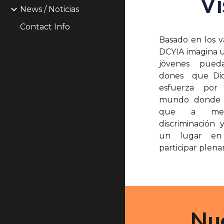
Vi
News / Noticias
Contact Info
Basado en los v
DCYIA imagina 
jóvenes pueda
dones que Dio
esfuerza po
mundo donde l
que a men
discriminación 
un lugar en
participar plena
Nu