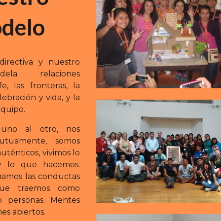
delo
irectiva y nuestro
ela relaciones
e, las fronteras, la
lebración y vida, y la
quipo.
 uno al otro, nos
utuamente, somos
uténticos, vivimos lo
y lo que hacemos.
amos las conductas
que traemos como
 personas. Mentes
nes abiertos.