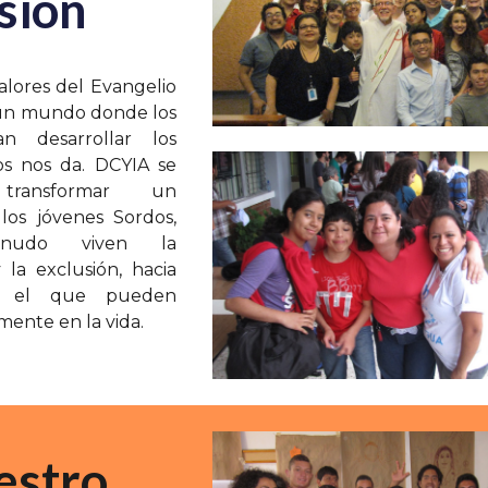
sión
alores del Evangelio
un mundo donde los
n desarrollar los
s nos da. DCYIA se
r transformar un
os jóvenes Sordos,
udo viven la
y la exclusión, hacia
 el que pueden
mente en la vida.
estro