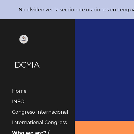
No olviden ver la sección de oraciones en Lengu
Sk
DCYIA
Home
INFO
Congreso Internacional
International Congress
Who we are? /