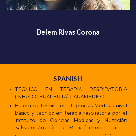
Belem Rivas Corona
SPANISH
TÉCNICO EN TERAPIA RESPIRATORIA
(INHALOTERAPEUTA) PARAMÉDICO.
Belem es Técnico en Urgencias Médicas nivel
básico y técnico en terapia respiratoria por el
instituto de Ciencias Médicas y Nutrición
Salvador Zubirán, con Mención Honorifica.