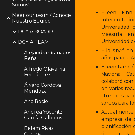
Somos?
Eileen Finn
Meet our team / Conoce
Interpretaci
Nuestro Equipo
Universidad
DCYIA BOARD
Maestría en
Universidad 
DCYIA TEAM
Ella sirvió e
Alejandra Granados
años para la 
Peña
Eileen también
Alfredo Olavarria
Nacional Ca
Fernández
colaboró con 
Álvaro Cordova
en varios rec
Mendoza
litúrgicos y
Ana Recio
sordos para l
Andrea Yocontzi
Actualmente
García Gallegos
empresa de s
planificación
Belem Rivas
sin fines
Corona