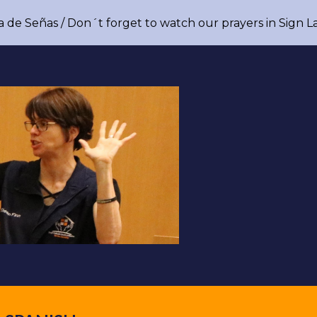
a de Señas / Don´t forget to watch our prayers in Sign
ip to main content
Skip to navigat