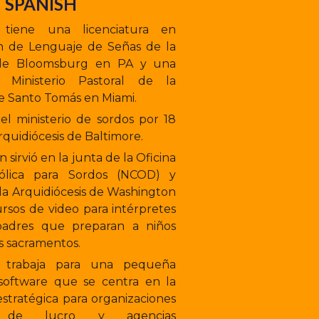
SPANISH
 tiene una licenciatura en
ón de Lenguaje de Señas de la
 de Bloomsburg en PA y una
 Ministerio Pastoral de la
de Santo Tomás en Miami.
n el ministerio de sordos por 18
Arquidiócesis de Baltimore.
 sirvió en la junta de la Oficina
tólica para Sordos (NCOD) y
la Arquidiócesis de Washington
ursos de video para intérpretes
 padres que preparan a niños
os sacramentos.
 trabaja para una pequeña
oftware que se centra en la
 estratégica para organizaciones
 de lucro y agencias