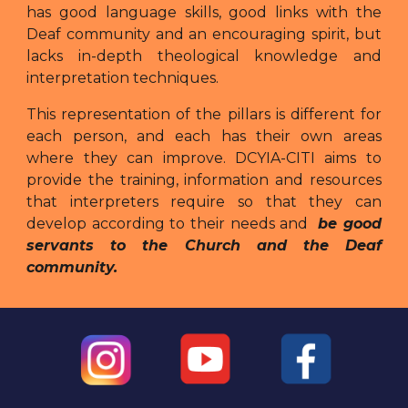
has good language skills, good links with the
Deaf community and an encouraging spirit, but
lacks in-depth theological knowledge and
interpretation techniques.
This representation of the pillars is different for
each person, and each has their own areas
where they can improve. DCYIA-CITI aims to
provide the training, information and resources
that interpreters require so that they can
develop according to their needs and
be good
servants to the Church and the Deaf
community.