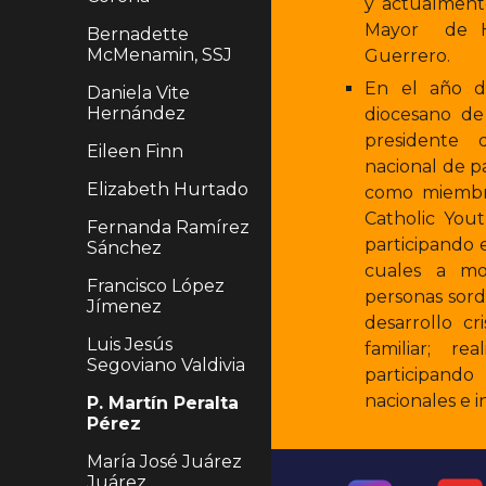
y actualment
Mayor de He
Bernadette
McMenamin, SSJ
Guerrero.
En el año d
Daniela Vite
Hernández
diocesano de
presidente
Eileen Finn
nacional de pa
Elizabeth Hurtado
como miembr
Catholic Yout
Fernanda Ramírez
participando 
Sánchez
cuales a mo
Francisco López
personas sor
Jímenez
desarrollo cr
Luis Jesús
familiar; re
Segoviano Valdivia
participan
nacionales e i
P. Martín Peralta
Pérez
María José Juárez
Juárez