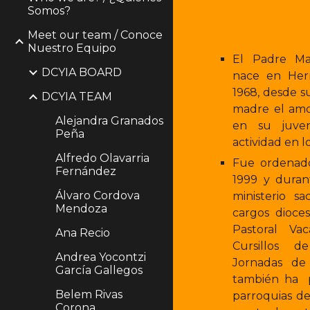
Somos?
Meet our team / Conoce
Nuestro Equipo
El Padre Ma
DCYIA BOARD
nace en Her
1968, desde s
DCYIA TEAM
madre el amor
Alejandra Granados
en su juven
Peña
actividad en l
Alfredo Olavarria
Fue ordenado
Fernández
1999 y duran
Álvaro Cordova
ministerio s
Mendoza
cargos dioces
Pastoral Va
Ana Recio
Cursillos de
Andrea Yocontzi
Jornadas de 
García Gallegos
también ha pr
Belem Rivas
parroquias de
Corona