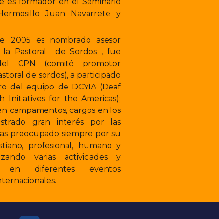
e es formador en el Seminario
rmosillo Juan Navarrete y
e 2005 es nombrado asesor
 la Pastoral de Sordos , fue
 del CPN (comité promotor
storal de sordos), a participado
o del equipo de DCYIA (Deaf
h Initiatives for the Americas);
en campamentos, cargos en los
strado gran interés por las
das preocupado siempre por su
istiano, profesional, humano y
alizando varias actividades y
do en diferentes eventos
nternacionales.