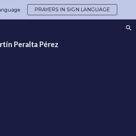
PRAYERS IN SIGN LANGUAGE
 Language
ion
rtín Peralta Pérez